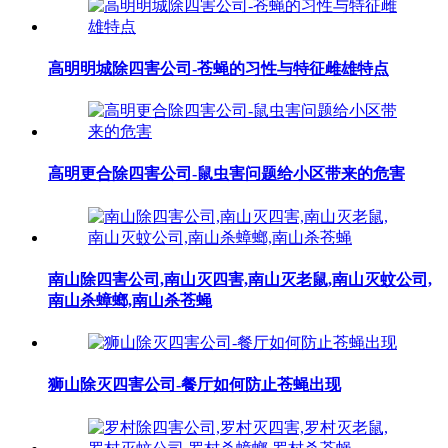
高明明城除四害公司-苍蝇的习性与特征雌雄特点
​高明更合除四害公司-鼠虫害问题给小区带来的危害
南山除四害公司,南山灭四害,南山灭老鼠,南山灭蚊公司,
南山杀蟑螂,南山杀苍蝇
狮山除灭四害公司-餐厅如何防止苍蝇出现