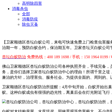
高明除四害
消毒杀虫
全部
消毒防疫
除虫灭蚤
【卫家
顺德区
杏坛白蚁公司，来电可快速免费上门检查虫害服
治期一年，预防白蚁合约，保治期五年。卫家杏坛灭白蚁
公司
杏坛白蚁防治
免费热线：400 189 1698 / 手机：150 1964 0199 /
佛山卫家
顺德区
杏坛白蚁防治公司各种执照齐全，手续完备，
务，是
你们选择卫家杏坛白蚁防治中心的理由！
所谓千里之堤
兼治的方针，治理害虫、服务社会。为提供全面的、周到的、
卫家
顺德区
杏坛白蚁防治所提醒：
4月中旬开始，白蚁开始出
蚁。这种白蚁成虫有很强的趋光性，离巢后会在灯光附近飞行
白蚁对木结构房屋、水库堤岸、园林景观等危害极大，不少市