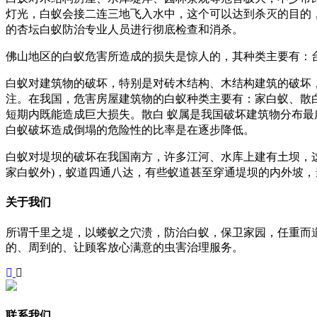
灯光，白蚁会接二连三地飞入水中，这个可以达到杀灭的目的
的
杏坛白蚁防治
专业人员进行彻底检查和消杀。
佛山地区的白蚁危害所造成的损失是惊人的，其种类主要有：
白蚁对建筑物的破坏，特别是对砖木结构、木结构建筑的破坏，
注。在我国，危害房屋建筑物的白蚁种类主要有：家白蚁、散
短期内既能造成巨大损失。散白 蚁属是我国破坏建筑物分布最
白蚁破坏造成倒塌的危险性的比率是在逐步降低。
白蚁对堤坝的破坏在我国南方，许多江河、水库上建有土坝，
家白蚁外)，蚁道四通八达，有些蚁道甚至穿通堤坝的内外坡，
关于我们
所谓千里之堤，以蝼蚁之穴溃，防治白蚁，保卫家园，任重而
的、周到的、让顾客放心满意的虫害治理服务。
联系我们