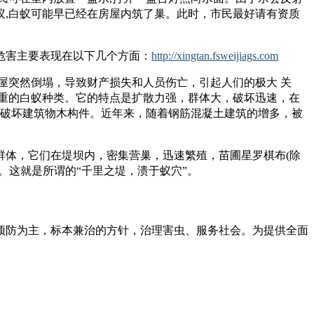
,白蚁可能早已经在房屋内筑了巢。此时，市民最好请有资质
危害主要表现在以下几个方面：
http://xingtan.fsweijiags.com
屋突然倒塌，导致财产损失和人员伤亡，引起人们的极大 关
重的白蚁种类。它的特点是扩散力强，群体大，破坏迅速，在
围破坏建筑物木构件。近年来，随着钢筋混凝土建筑的增多，被
群体，它们在堤坝内，密集营巢，迅速繁殖，苗圃星罗棋布(除
。这就是所谓的“千里之堤，溃于蚁穴”。
预防为主，标本兼治的方针，治理害虫、服务社会。为提供全面