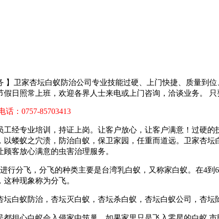
务 】卫家杏坛白蚁防治公司专业技能过硬、上门快捷、质量到
节假日照常上班，欢迎各界人士来电或上门咨询，洽谈业务。 
 电话：0757-85703413
员工经专业培训，持证上岗。让客户放心，让客户满意！过硬的
，以蝼蚁之穴溃，防治白蚁，保卫家园，任重而道远。卫家杏坛
让顾客放心满意的虫害治理服务。
巢进行分飞，分飞的种类主要是台湾乳白蚁，又称家白蚁。在4到
，这种现象称为分飞。
民都担心白蚁会入侵家中筑巢。如果
家里只是飞入零星的白蚁,