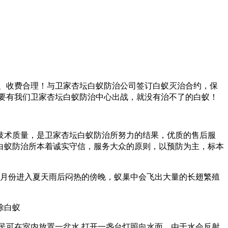
位、收费合理！与卫家杏坛白蚁防治公司签订白蚁灭治合约，保
只要有我们卫家杏坛白蚁防治中心出战，就没有治不了的白蚁！
技术质量，是
卫家杏坛白蚁防治所
努力的结果，优质的售后服
白蚁防治所本着诚实守信，服务大众的原则，以预防为主，标本
6月份进入夏天雨后闷热的傍晚，蚁巢中会飞出大量的长翅繁殖
市民可在室内放置一盆水,打开一盏台灯照向水面。由于水会反射