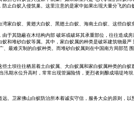
，防止白蚁入侵筑巢。这里注意的是家中如果出现大量分飞的白蚁
台湾家白蚁、黄翅大白蚁、黑翅土白
蚁、海南土白蚁、这些白蚁
由于其隐蔽在木结构内部 破坏或破坏其承重部位，往往造成房
白蚁和堆砂白蚁等属。其中，家白蚁属的种类是破坏建筑物最严 
广、最难灭制的白蚁种类。而堆砂白蚁属则在中国南方局部范 
这些土坝往往栖居着土白蚁属、大白蚁属和家白蚁属种类的白蚁
当汛期水位升高时，常常出现管漏险情，更烈者则酿成塌堤垮坝
道远。卫家佛山白蚁防治所本着诚实守信，服务大众的原则，以