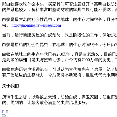
那白蚁喜欢吃什么木头，买家具时可否注意避开？高明白蚁防
的关系也较大，食料丰富时坚硬材质的家具白蚁可能不爱吃，
白蚁是最古老的社会性昆虫，在地球上的生存时间很长，且分
虫。
http://gaoming.fsweijiags.com
当前，进行新建房屋的白蚁预防，只是阶段性的工作，保治(
白蚁是原始的社会性昆虫，在地球上的生存时间很长，今后仍
白蚁在地球上的生存年代已有2-3亿年，真是古老悠久，目前
是高等的膜翅目昆虫与蜜蜂近缘，距今约有7000万年的历史
白蚁危害历史也源远流长，可以认为古代祖先有了房屋、筑了堤
有广泛适应的生存能力，今后仍将不断繁衍，世世代代无限期
关于我们
所谓千里之堤，以蝼蚁之穴溃，防治白蚁，保卫家园，任重而
的、周到的、让顾客放心满意的虫害治理服务。