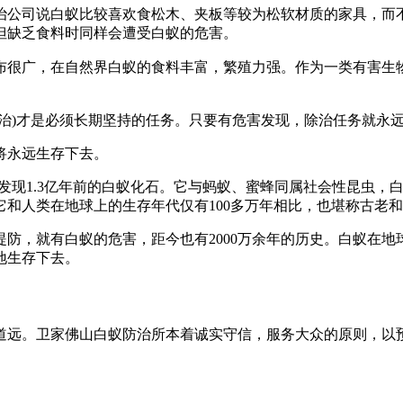
治公司说白蚁比较喜欢食松木、夹板等较为松软材质的家具，而
但缺乏食料时同样会遭受白蚁的危害。
布很广，在自然界白蚁的食料丰富，繁殖力强。作为一类有害生
灭治)才是必须长期坚持的任务。只要有危害发现，除治任务就永
将永远生存下去。
已发现1.3亿年前的白蚁化石。它与蚂蚁、蜜蜂同属社会性昆虫
，它和人类在地球上的生存年代仅有100多万年相比，也堪称古老
防，就有白蚁的危害，距今也有2000万余年的历史。白蚁在
地生存下去。
道远。卫家佛山白蚁防治所本着诚实守信，服务大众的原则，以