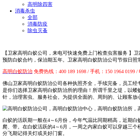
高明除四害
消毒杀虫
全部
消毒防疫
除虫灭蚤
【卫家高明白蚁公司，来电可快速免费上门检查虫害服务 】
卫
预防白蚁合约，保治期五年。
卫家高明白蚁防治
公司节假日照
高明白蚁防治
免费热线：400 189 1698 / 手机：150 1964 0199 /
佛山卫家高明白蚁防治公司各种执照齐全，手续完备，员工经
是你们选择
卫家高明白蚁防治所
的理由！
所谓千里之堤，以蝼
针，治理害虫、服务社会。为提供全面的、周到的、让顾客放
白蚁的活跃期一般在4～6月份，今年气温比同期稍高，近期
爬、带。在白蚁活跃的4～6月，一周之内家白蚁可以穿越三
分飞期记得关灯或关好门窗。