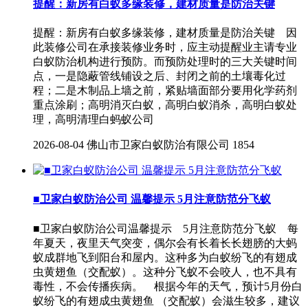
提醒：新房有白蚁多缘装修，建材质量是防治关键
提醒：新房有白蚁多缘装修，建材质量是防治关键 因
此装修公司在承接装修业务时，应主动提醒业主请专业
白蚁防治机构进行预防。而预防处理时的三大关键时间
点，一是隐蔽管线铺设之后、封闭之前的土壤毒化过
程；二是木制品上墙之前，紧贴墙面部分要用化学药剂
重点涂刷；高明消灭白蚁，高明白蚁消杀，高明白蚁处
理，高明清理白蚂蚁公司
2026-08-04
佛山市卫家白蚁防治有限公司
1854
■卫家白蚁防治公司 温馨提示 5月注意防范分飞蚁
■卫家白蚁防治公司温馨提示 5月注意防范分飞蚁 每
年夏天，夜里天气突变，偶尔会有长着长长翅膀的大蚂
蚁成群地飞到阳台和屋内。这种多为白蚁纷飞的有翅成
虫黄翅鱼（交配蚁）。这种分飞蚁不会咬人，也不具有
毒性，不会传播疾病。 根据今年的天气，预计5月份白
蚁纷飞的有翅成虫黄翅鱼 （交配蚁）会滋生较多，建议