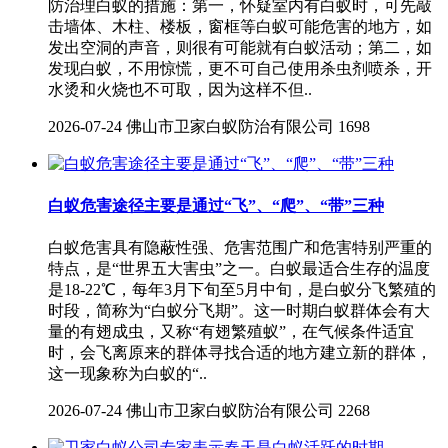
防治理白蚁的措施：第一，怀疑室内有白蚁时，可先敲
击墙体、木柱、楼板，窗框等白蚁可能危害的地方，如
发出空洞的声音，则很有可能就有白蚁活动；第二，如
发现白蚁，不用惊慌，更不可自己使用杀虫剂喷杀，开
水烫和火烧也不可取，因为这样不但..
2026-07-24
佛山市卫家白蚁防治有限公司
1698
白蚁危害途径主要是通过“飞”、“爬”、“带”三种
白蚁危害具有隐蔽性强、危害范围广和危害特别严重的
特点，是“世界五大害虫”之一。白蚁最适合生存的温度
是18-22℃，每年3月下旬至5月中旬，是白蚁分飞繁殖的
时段，简称为“白蚁分飞期”。这一时期白蚁群体会有大
量的有翅成虫，又称“有翅繁殖蚁”，在气候条件适宜
时，会飞离原来的群体寻找合适的地方建立新的群体，
这一现象称为白蚁的“..
2026-07-24
佛山市卫家白蚁防治有限公司
2268